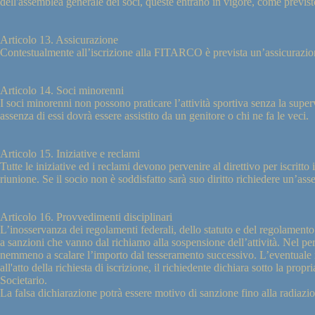
dell'assemblea generale dei soci, queste entrano in vigore, come previst
Articolo 13. Assicurazione
Contestualmente all’iscrizione alla FITARCO è prevista un’assicurazione
Articolo 14. Soci minorenni
I soci minorenni non possono praticare l’attività sportiva senza la superv
assenza di essi dovrà essere assistito da un genitore o chi ne fa le veci.
Articolo 15. Iniziative e reclami
Tutte le iniziative ed i reclami devono pervenire al direttivo per iscritto i
riunione. Se il socio non è soddisfatto sarà suo diritto richiedere un’a
Articolo 16. Provvedimenti disciplinari
L’inosservanza dei regolamenti federali, dello statuto e del regolamento 
a sanzioni che vanno dal richiamo alla sospensione dell’attività. Nel per
nemmeno a scalare l’importo dal tesseramento successivo. L’eventuale ra
all'atto della richiesta di iscrizione, il richiedente dichiara sotto la prop
Societario.
La falsa dichiarazione potrà essere motivo di sanzione fino alla radiazi