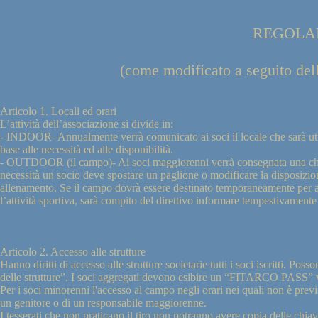
REGOLA
(come modificato a seguito del
Articolo 1. Locali ed orari
L’attività dell’associazione si divide in:
- INDOOR- Annualmente verrà comunicato ai soci il locale che sarà uti
base alle necessità ed alle disponibilità.
- OUTDOOR (il campo)- Ai soci maggiorenni verrà consegnata una chiave 
necessità un socio deve spostare un paglione o modificare la disposizione 
allenamento. Se il campo dovrà essere destinato temporaneamente per al
l’attività sportiva, sarà compito del direttivo informare tempestivamente 
Articolo 2. Accesso alle strutture
Hanno diritti di accesso alle strutture societarie tutti i soci iscritti. Poss
delle strutture”. I soci aggregati devono esibire un “FITARCO PASS” va
Per i soci minorenni l'accesso al campo negli orari nei quali non è pr
un genitore o di un responsabile maggiorenne.
I tesserati che non praticano il tiro non potranno avere copia delle chiavi