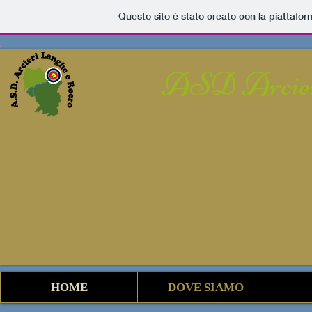
Questo sito è stato creato con la piattafo
ASD Arcier
HOME
DOVE SIAMO