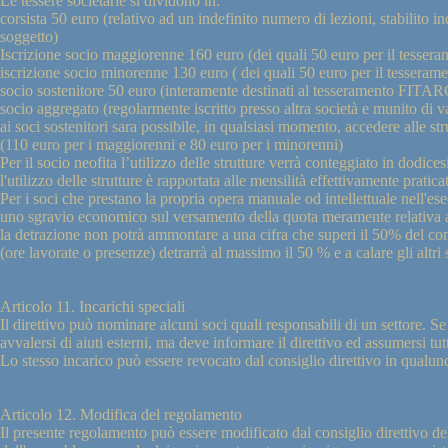
Le tessere societarie si dividono in:
corsista 50 euro (relativo ad un indefinito numero di lezioni, stabilito i
soggetto)
Iscrizione socio maggiorenne 160 euro (dei quali 50 euro per il tesser
iscrizione socio minorenne 130 euro ( dei quali 50 euro per il tessera
socio sostenitore 50 euro (interamente destinati al tesseramento FITARCO, 
socio aggregato (regolarmente iscritto presso altra società e munito
ai soci sostenitori sara possibile, in qualsiasi momento, accedere alle str
(110 euro per i maggiorenni e 80 euro per i minorenni)
Per il socio neofita l’utilizzo delle strutture verrà conteggiato in dodic
l'utilizzo delle strutture è rapportata alle mensilità effettivamente pratic
Per i soci che prestano la propria opera manuale od intellettuale nell'ese
uno sgravio economico sul versamento della quota meramente relativa all'
la detrazione non potrà ammontare a una cifra che superi il 50% del contr
(ore lavorate o presenze) detrarrà al massimo il 50 % e a calare gli altri 
Articolo 11. Incarichi speciali
Il direttivo può nominare alcuni soci quali responsabili di un settore. Se
avvalersi di aiuti esterni, ma deve informare il direttivo ed assumersi tutt
Lo stesso incarico può essere revocato dal consiglio direttivo in qual
Articolo 12. Modifica del regolamento
Il presente regolamento può essere modificato dal consiglio direttivo d